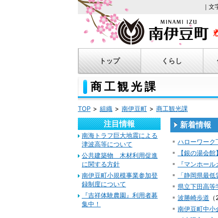
｜文
トップ
くらし
商工観光課
TOP
組織
南伊豆町
商工観光課
注目情報
新着情報
南海トラフ巨大地震による
ハローワーク
津波高等について
【銀の湯会館
公共建築物 木材利用促進
に関する方針
『マンホール
南伊豆町小規模事業参加登
「静岡県最低
録制度について
県立下田高等
『吉祥体験農園』利用者募
波勝崎歩道
（
集中！
南伊豆町中小