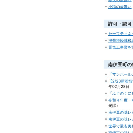
小稲の虎舞い
許可・認可
セーフティネ
消費税軽減税
電気工事業を
南伊豆町の
『マンホール
【2/28新
年02月28日
「ふじのくに
令和４年度 
光課
）
南伊豆の味レ
南伊豆の味レ
世界で最も美
南伊豆の味レ