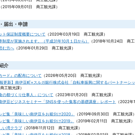
（
2015年09月01日
商工観光課
）
・届出・申請
ット保証制度概要について
（
2020年03月19日
商工観光課
）
率制度が実施されます。（平成31年10月１日から）
（
2018年10月24日
商工
営む方へ
（
2016年01月29日
商工観光課
）
紹介
カード』の配布について
（
2026年05月20日
商工観光課
）
着情報更新】南伊豆町×スルガ銀行株式会社「自転車振興に関するパートナーシ
商工観光課
）
食の都づくり仕事人」について
（
2023年01月20日
商工観光課
）
南伊豆ビジネスセミナー「SNSを使った集客の基礎講座」レポート
（
2022年
シピ集「美味しい南伊豆をお裾分け2020」
（
2019年09月30日
商工観光課
シピ集「美味しい南伊豆をお裾分け2019」
（
2019年02月11日
商工観光課
）
しい湾クラブ
（
2018年11月12日
商工観光課
）
シピ集「美味しい南伊豆をお裾分け2018」
（
2018年02月02日
商工観光課