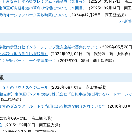
へ》みなみいず応援プレミアム付商品券《第８弾》
（
2025年03月27日
商工
南伊豆町内遊歩道の草刈り情報について（１回目）
（
2025年02月14日
商工
廊崎オーシャンパーク開放時間について
（
2024年12月25日
商工観光課
）
>>新
学校南伊豆分校インターンシップ受入企業の募集について
（
2025年05月28
と納税（地方創生応援税制）
（
2022年03月02日
商工観光課 商工振興係
さと寄附パートナー企業募集中！
（
2017年06月09日
商工観光課
）
報
】８月のサウナスケジュール
（
2026年08月01日
商工観光課
）
着情報更新】南伊豆町×スルガ銀行株式会社「自転車振興に関するパートナーシ
商工観光課
）
すすめダムツアールートで当町にある施設が紹介されています
（
2016年03月
2015年09月01日
商工観光課
）
会
（
2015年09月01日
商工観光課
）
（
2015年09月01日
商工観光課
）