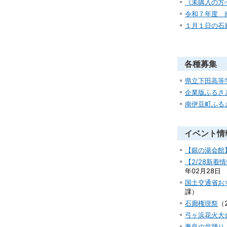
《未購入の方
令和７年度 
１月１日の石
各種募集
県立下田高等
企業版ふるさ
南伊豆町ふる
イベント情
【銀の湯会館
【2/28新
年02月28日
国土交通省お
課
）
石廊権現祭
（
弓ヶ浜花火大
妻良の盆踊り