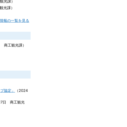
観光課
）
観光課
）
着情報の一覧を見る
日
商工観光課
）
）
ップ協定」
（
2024
17日
商工観光