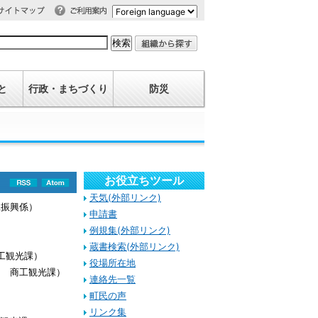
利用案内
イトマップ
と
行政・まちづくり
防災
お役立ちツール
天気(外部リンク)
R
A
工振興係
）
SS
tom
申請書
例規集(外部リンク)
蔵書検索(外部リンク)
工観光課
）
役場所在地
日
商工観光課
）
連絡先一覧
町民の声
リンク集