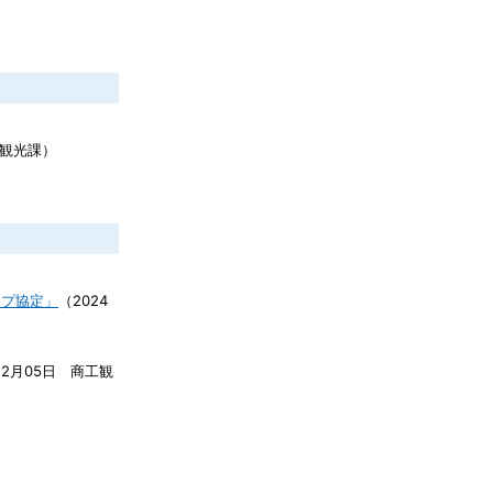
観光課
）
ップ協定」
（
2024
12月05日
商工観
）
）