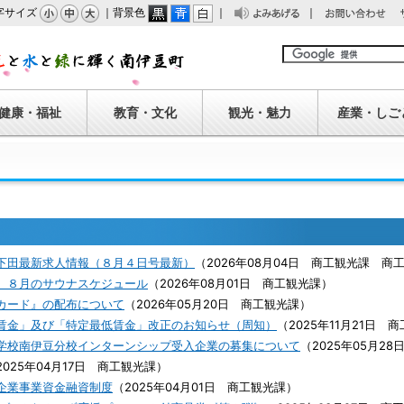
字サイズ
｜背景色
｜
｜
みあげる
問い合わせ
南伊豆町
健康・福祉
教育・文化
観光・魅力
産業・しご
下田最新求人情報（８月４日号最新）
（
2026年08月04日
商工観光課 商
】８月のサウナスケジュール
（
2026年08月01日
商工観光課
）
カード』の配布について
（
2026年05月20日
商工観光課
）
賃金」及び「特定最低賃金」改正のお知らせ（周知）
（
2025年11月21日
商
学校南伊豆分校インターンシップ受入企業の募集について
（
2025年05月28
2025年04月17日
商工観光課
）
企業事業資金融資制度
（
2025年04月01日
商工観光課
）