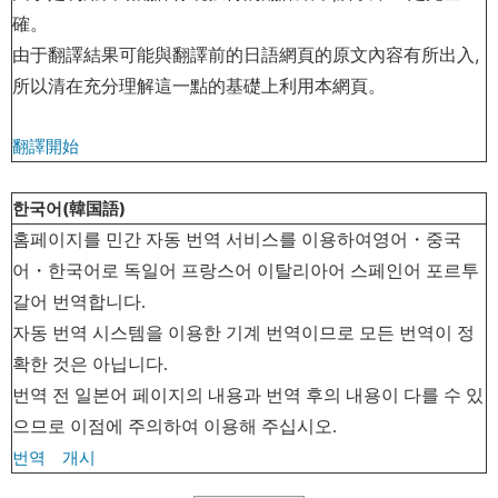
確。
由于翻譯結果可能與翻譯前的日語網頁的原文
內
容有所出入,
所以清在充分理解這一點的基礎上利用本網頁。
翻譯開始
한국어(韓国語)
홈페이지를
민간
자동
번역
서비스를
이용하여영어
・
중국
어
・
한국어로
독일어
프랑스어
이탈리아어
스페인어
포르투
갈어
번역합니다
.
자동
번역
시스템을
이용한
기계
번역이므로
모든
번역이
정
확한
것은
아닙니다
.
번역
전
일본어
페이지의
내용과
번역
후의
내용이
다를
수
있
으므로
이점에
주의하여
이용해
주십시오
.
번역 개시