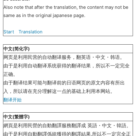
Also note that after the translation, the content may not be
same as in the original japanese page.
Start Translation
中文(简化字)
网
页
是利用民
营
的自
动
翻
译
服
务
，翻英
语
・中文・
韩语
。
由于是利用自
动
翻
译
系
统获
得的翻
译结
果，所以不一定完全
正确。
由于翻
译结
果可能与翻
译
前的日
语
网
页
的原文内容有所出
入，所以
请
在充分理解
这
一点的基
础
上利用本网站。
翻译开始
中文(繁體字)
網頁是利用民營的自動翻譯服務翻譯成 英語・中文・韓語。
由于是利用自動翻譯係統獲得的翻譯結果,所以不一定完全正