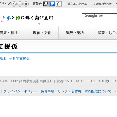
字サイズ
｜背景色
｜
｜
みあげる
問い合わせ
南伊豆町
健康・福祉
教育・文化
観光・魅力
産業・しご
支援係
護課 子育て支援係
5-0392 静岡県賀茂郡南伊豆町下賀茂315-1 Tel.0558-62-1111(代) Fax.0
｜
プライバシーポリシー
｜
免責事項・リンク・著作権
｜
RSS配信について
｜