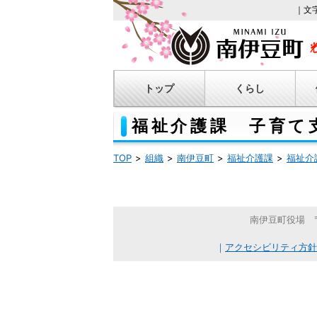
｜文
トップ
くらし
福祉介護課 子育て
TOP
組織
南伊豆町
福祉介護課
福祉介
南伊豆町役場 〒41
｜
アクセシビリティ方針