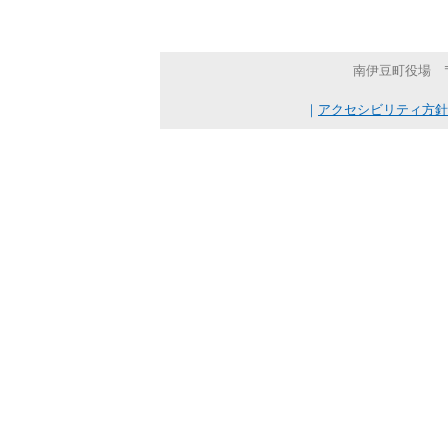
南伊豆町役場 〒41
｜
アクセシビリティ方針