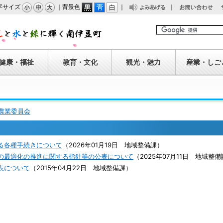
字サイズ
｜背景色
｜
｜
みあげる
問い合わせ
南伊豆町
健康・福祉
教育・文化
観光・魅力
産業・しご
農業委員会
る各種手続きについて
（
2026年01月19日
地域整備課
）
の最適化の推進に関する指針等の公表について
（
2025年07月11日
地域整備
表について
（
2015年04月22日
地域整備課
）