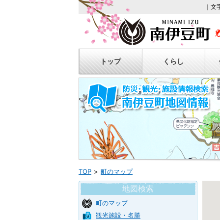
｜文
トップ
くらし
TOP
町のマップ
地図検索
町のマップ
観光施設・名勝