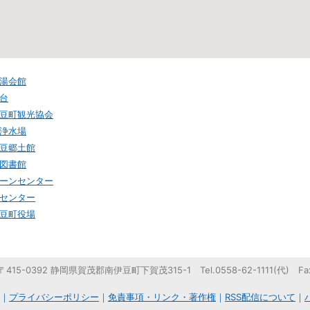
湯会館
台
豆町観光協会
浄水場
豆郷土館
図書館
ーンセンター
センター
豆町役場
5-0392 静岡県賀茂郡南伊豆町下賀茂315-1 Tel.0558-62-1111(代) Fax.0
｜
プライバシーポリシー
｜
免責事項・リンク・著作権
｜
RSS配信について
｜