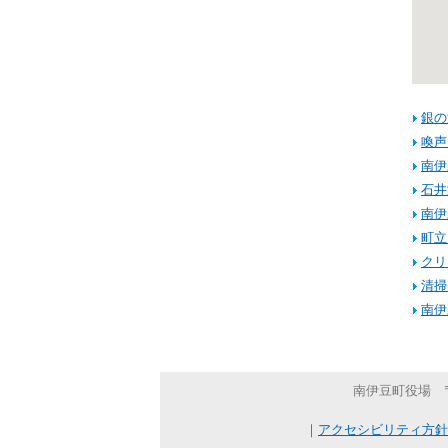
銀の
喚声
南伊
石井
南伊
町立
クリ
清掃
南伊
南伊豆町役場 〒41
｜
アクセシビリティ方針