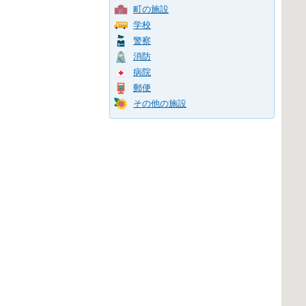
町の施設
学校
警察
消防
病院
郵便
その他の施設