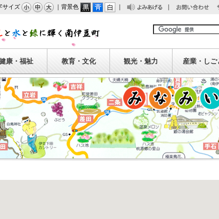
字サイズ
｜背景色
｜
｜
みあげる
問い合わせ
南伊豆町
健康・福祉
教育・文化
観光・魅力
産業・しご