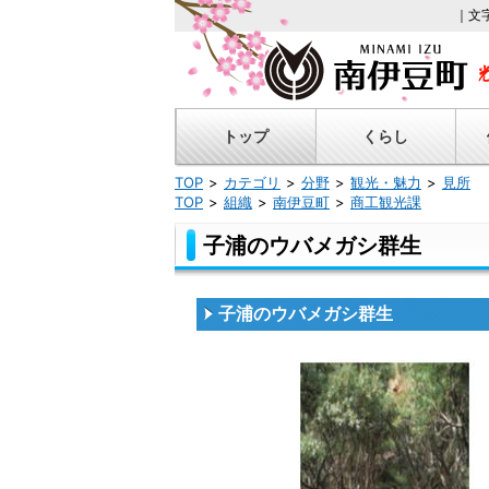
｜文
トップ
くらし
TOP
カテゴリ
分野
観光・魅力
見所
TOP
組織
南伊豆町
商工観光課
子浦のウバメガシ群生
子浦のウバメガシ群生