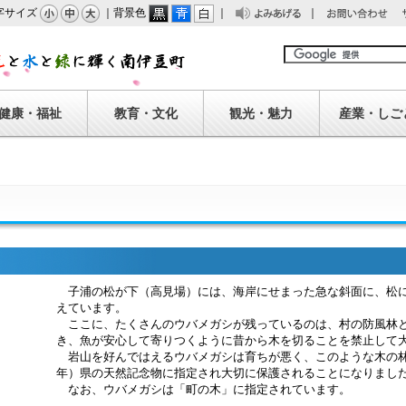
字サイズ
｜背景色
｜
｜
みあげる
問い合わせ
南伊豆町
健康・福祉
教育・文化
観光・魅力
産業・しご
子浦の松が下（高見場）には、海岸にせまった急な斜面に、松に
えています。
ここに、たくさんのウバメガシが残っているのは、村の防風林と
き、魚が安心して寄りつくように昔から木を切ることを禁止して
岩山を好んではえるウバメガシは育ちが悪く、このような木の林
年）県の天然記念物に指定され大切に保護されることになりまし
なお、ウバメガシは「町の木」に指定されています。