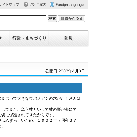
利用案内
oreign Language
イトマップ
と
行政・まちづくり
防災
公開日 2002年4月3日
まじって大きなウバメガシの木がたくさんは
してまた、魚付林といって林の影が海にで
大切に保護されてきたからです。
はめずらしいため、１９６２年（昭和３７
た。