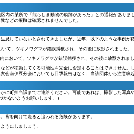
立岩地区内の某所で「熊らしき動物の痕跡があった」との通報があり
や糞などの痕跡は確認されませんでした。
は生息していないとされてきましたが、近年、以下のような事例が
において、ツキノワグマが錯誤捕獲され、その後に放獣されました。
有林内において、ツキノワグマが錯誤捕獲され、その後に放獣されま
体などが移動してくる可能性を完全に否定することはできません。
猟友会南伊豆分会においても目撃報告はなく、当該団体から注意喚
やかに町担当課までご連絡ください。可能であれば、撮影した写真
づかないようお願いします。）
い。背を向けて走ると追われる危険があります。
るようにしましょう。