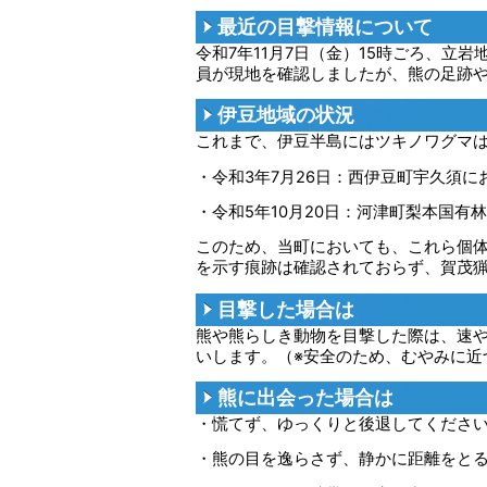
最近の目撃情報について
令和7年11月7日（金）15時ごろ、
員が現地を確認しましたが、熊の足跡
伊豆地域の状況
これまで、伊豆半島にはツキノワグマ
・令和3年7月26日：西伊豆町宇久須
・令和5年10月20日：河津町梨本国
このため、当町においても、これら個
を示す痕跡は確認されておらず、賀茂
目撃した場合は
熊や熊らしき動物を目撃した際は、速
いします。（※安全のため、むやみに近
熊に出会った場合は
・慌てず、ゆっくりと後退してくださ
・熊の目を逸らさず、静かに距離をと