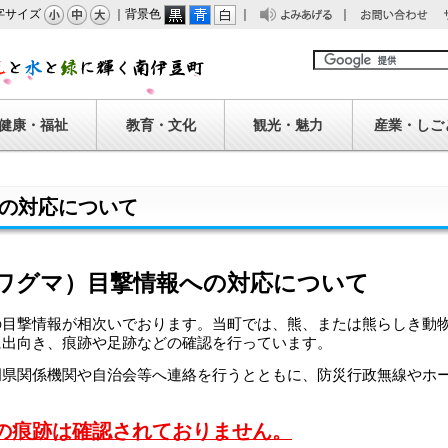
字サイズ
｜背景色
｜
｜
みあげる
問い合わせ
南伊豆町
健康・福祉
教育・文化
観光・魅力
産業・しご
の対応について
ワグマ）目撃情報への対応について
の目撃情報が相次いでおります。当町では、熊、または熊らしき動
に出向き、痕跡や足跡などの確認を行っています。
岡県関係機関や自治会等へ連絡を行うとともに、防災行政無線やホ
の痕跡は確認されておりません。