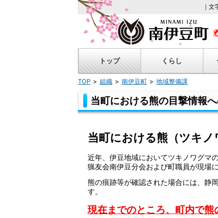
｜文
トップ
くらし
TOP
組織
南伊豆町
地域整備課
当町における熊の目撃情報へ
当町における熊（ツキノ
近年、伊豆地域においてツキノワグマ
猟友会南伊豆分会および町職員が現場
熊の痕跡等が確認された場合には、静
す。
現在までのところ、町内で熊