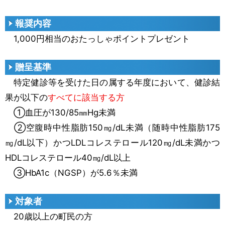
報奨内容
1,000円相当のおたっしゃポイントプレゼント
贈呈基準
特定健診等を受けた日の属する年度において、健診結
果が以下の
すべてに該当する方
①血圧が130/85㎜Hg未満
②空腹時中性脂肪150㎎/dL未満（随時中性脂肪175
㎎/dL以下）かつLDLコレステロール120㎎/dL未満かつ
HDLコレステロール40㎎/dL以上
③HbA1c（NGSP）が5.6％未満
対象者
20歳以上の町民の方