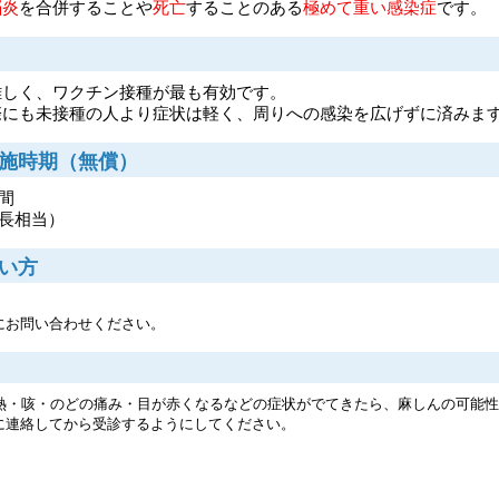
脳炎
を合併することや
死亡
することのある
極めて重い感染症
です。
難しく、ワクチン接種が最も有効です。
際にも未接種の人より症状は軽く、周りへの感染を広げずに済みま
無償）​​​​​​
間
年長相当）
い方
にお問い合わせください。
、熱・咳・のどの痛み・目が赤くなるなどの症状がでてきたら、麻しんの可能
連絡してから受診するようにしてください。