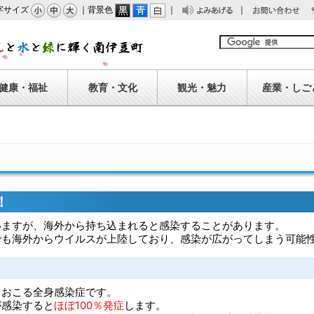
字サイズ
｜背景色
｜
｜
みあげる
問い合わせ
南伊豆町
健康・福祉
教育・文化
観光・魅力
産業・しご
！
いますが、海外から持ち込まれると感染することがあります。
でも海外からウイルスが上陸しており、感染が広がってしまう可能
ておこる全身感染症です。
が感染すると
ほぼ100％発症
します。