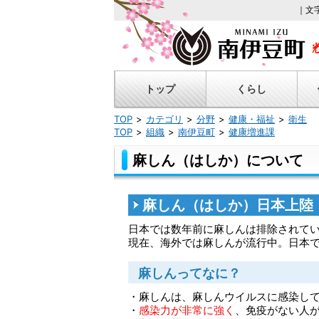
｜文
トップ
くらし
TOP
カテゴリ
分野
健康・福祉
衛生
TOP
組織
南伊豆町
健康増進課
麻しん（はしか）について
麻しん（はしか）日本上陸
日本では数年前に麻しんは排除されて
現在、海外では麻しんが流行中。日本
麻しんってなに？
・麻しんは、麻しんウイルスに感染し
・
感染力が非常に強く
、免疫がない人