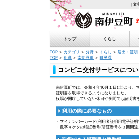
｜文
トップ
くらし
TOP
カテゴリ
分野
くらし
届出・証明
TOP
組織
南伊豆町
町民課
コンビニ交付サービスについ
南伊豆町では、令和４年10月１日(土)より
証明書を取得できるようになりました。
役場が開庁していない休日や夜間でも証明書
利用の際に必要なもの
・マイナンバーカード(利用者証明用電子証明
・数字４ケタの暗証番号(暗証番号を３回間違