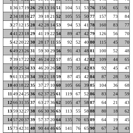
1
36
17
19
26
29
13
16
51
104
51
53
76
156
65
91
2
34
18
16
27
39
18
21
52
105
55
50
77
157
73
84
3
27
12
15
28
42
28
14
53
94
53
41
78
160
83
77
4
41
23
18
29
41
19
22
54
89
47
42
79
126
56
70
5
42
20
22
30
28
17
11
55
92
52
40
80
115
45
70
6
49
23
26
31
59
30
29
56
91
43
48
81
100
52
48
7
39
17
22
32
46
24
22
57
85
43
42
82
109
44
65
8
59
25
34
33
46
20
26
58
77
35
42
83
92
45
47
9
61
33
28
34
39
21
18
59
87
45
42
84
87
28
59
10
40
18
22
35
37
27
10
60
105
66
39
85
104
36
68
11
49
24
25
36
62
37
25
61
119
67
52
86
83
24
59
12
66
31
35
37
63
27
36
62
105
47
58
87
64
21
43
13
59
32
27
38
66
30
36
63
113
55
58
88
80
18
62
14
57
20
37
39
57
37
20
64
135
70
65
89
64
19
45
15
73
42
31
40
90
44
46
65
141
76
65
90
67
24
43