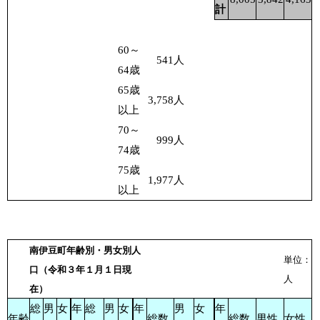
計
60～
541
人
64歳
65歳
3,758
人
以上
70～
999
人
74歳
75歳
1,977
人
以上
南伊豆町年齢別・男女別人
単位：
口（令和３年１月１日現
人
在）
総
男
女
年
総
男
女
年
男
女
年
年齢
総数
総数
男性
女性