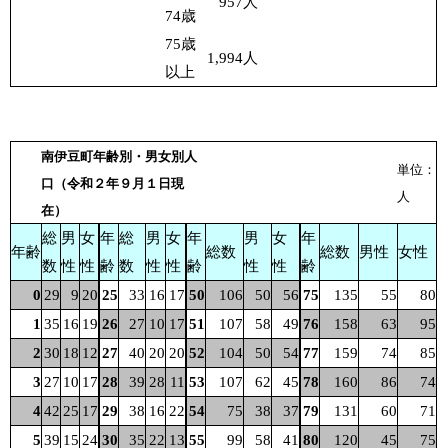
957
人
74歳
75歳
1,994
人
以上
南伊豆町年齢別・男女別人
単位：
口（令和２年９月１日現
人
在）
総
男
女
年
総
男
女
年
男
女
年
年齢
総数
総数
男性
女性
数
性
性
齢
数
性
性
齢
性
性
齢
0
29
9
20
25
33
16
17
50
106
50
56
75
135
55
80
1
35
16
19
26
27
10
17
51
107
58
49
76
158
63
95
2
30
18
12
27
40
20
20
52
104
50
54
77
159
74
85
3
27
10
17
28
39
28
11
53
107
62
45
78
160
86
74
4
42
25
17
29
38
16
22
54
75
38
37
79
131
60
71
5
39
15
24
30
35
22
13
55
99
58
41
80
120
45
75