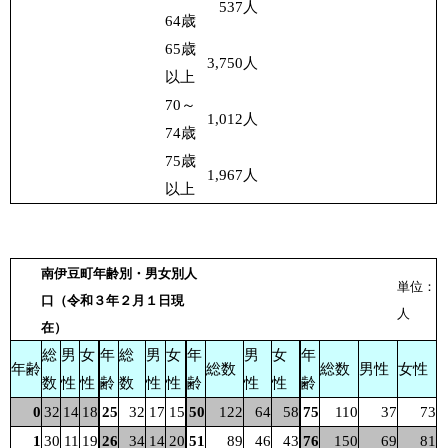
537
人
64歳
65歳
3,750
人
以上
70～
1,012
人
74歳
75歳
1,967
人
以上
南伊豆町年齢別・男女別人
単位：
口（令和３年２月１日現
人
在）
総
男
女
年
総
男
女
年
男
女
年
年齢
総数
総数
男性
女性
数
性
性
齢
数
性
性
齢
性
性
齢
0
32
14
18
25
32
17
15
50
122
64
58
75
110
37
73
1
30
11
19
26
34
14
20
51
89
46
43
76
150
69
81