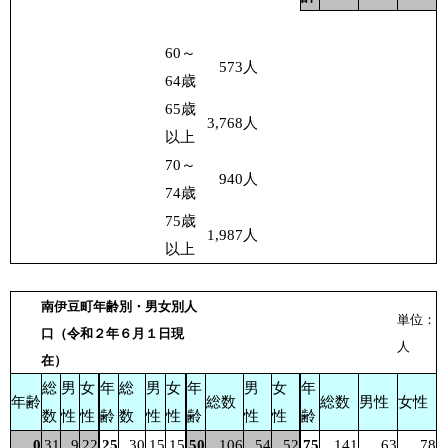
60～
573
人
64歳
65歳
3,768
人
以上
70～
940
人
74歳
75歳
1,987
人
以上
南伊豆町年齢別・男女別人
単位：
口（令和２年６月１日現
人
在）
総
男
女
年
総
男
女
年
男
女
年
年齢
総数
総数
男性
女性
数
性
性
齢
数
性
性
齢
性
性
齢
0
31
9
22
25
30
15
15
50
106
54
52
75
141
63
78