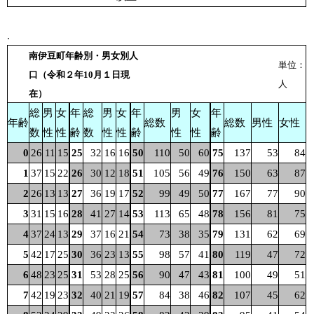
.
南伊豆町年齢別・男女別人
単位：
口（令和２年10月１日現
人
在）
総
男
女
年
総
男
女
年
男
女
年
年齢
総数
総数
男性
女性
数
性
性
齢
数
性
性
齢
性
性
齢
0
26
11
15
25
32
16
16
50
110
50
60
75
137
53
84
1
37
15
22
26
30
12
18
51
105
56
49
76
150
63
87
2
26
13
13
27
36
19
17
52
99
49
50
77
167
77
90
3
31
15
16
28
41
27
14
53
113
65
48
78
156
81
75
4
37
24
13
29
37
16
21
54
73
38
35
79
131
62
69
5
42
17
25
30
36
23
13
55
98
57
41
80
119
47
72
6
48
23
25
31
53
28
25
56
90
47
43
81
100
49
51
7
42
19
23
32
40
21
19
57
84
38
46
82
107
45
62