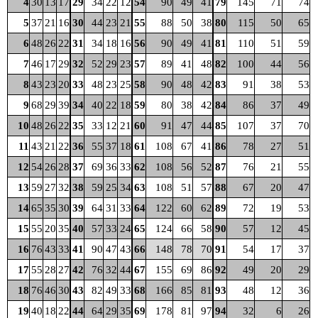
4
30
13
17
29
34
22
12
54
90
49
41
79
145
71
74
5
37
21
16
30
44
23
21
55
88
50
38
80
115
50
65
6
48
26
22
31
34
18
16
56
90
49
41
81
110
51
59
7
46
17
29
32
52
29
23
57
89
41
48
82
100
44
56
8
43
23
20
33
48
23
25
58
90
48
42
83
91
38
53
9
68
29
39
34
40
22
18
59
80
38
42
84
86
37
49
10
48
26
22
35
33
12
21
60
91
47
44
85
107
37
70
11
43
21
22
36
55
37
18
61
108
67
41
86
78
27
51
12
54
26
28
37
69
36
33
62
108
56
52
87
76
21
55
13
59
27
32
38
59
25
34
63
108
51
57
88
67
20
47
14
65
35
30
39
64
31
33
64
122
60
62
89
72
19
53
15
55
20
35
40
57
33
24
65
124
66
58
90
57
12
45
16
76
43
33
41
90
47
43
66
148
78
70
91
54
17
37
17
55
28
27
42
76
32
44
67
155
69
86
92
49
20
29
18
76
46
30
43
82
49
33
68
166
85
81
93
48
12
36
19
40
18
22
44
64
29
35
69
178
81
97
94
32
6
26