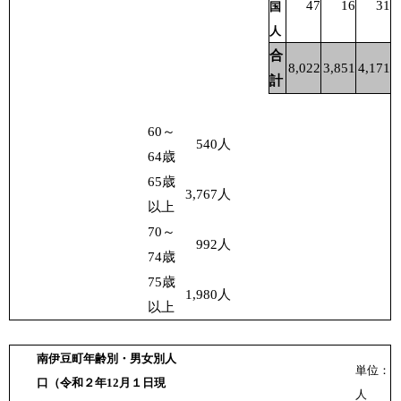
47
16
31
国
人
合
8,022
3,851
4,171
計
60～
540
人
64歳
65歳
3,767
人
以上
70～
992
人
74歳
75歳
1,980
人
以上
南伊豆町年齢別・男女別人
単位：
口（令和２年12月１日現
人