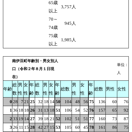
65歳
3,757
人
以上
70～
945
人
74歳
75歳
1,985
人
以上
南伊豆町年齢別・男女別人
単位：
口（令和２年８月１日現
人
在）
総
男
女
年
総
男
女
年
男
女
年
年齢
総数
総数
男性
女性
数
性
性
齢
数
性
性
齢
性
性
齢
0
28
7
21
25
32
18
14
50
104
48
56
75
136
60
76
1
36
18
18
26
31
13
18
51
106
54
52
76
157
65
92
2
33
19
14
27
39
18
21
52
102
51
51
77
160
73
87
3
26
11
15
28
42
27
15
53
105
60
45
78
161
86
75