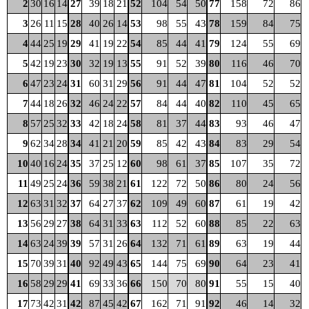
2
30
16
14
27
39
18
21
52
104
54
50
77
158
72
86
3
26
11
15
28
40
26
14
53
98
55
43
78
159
84
75
4
44
25
19
29
41
19
22
54
85
44
41
79
124
55
69
5
42
19
23
30
32
19
13
55
91
52
39
80
116
46
70
6
47
23
24
31
60
31
29
56
91
44
47
81
104
52
52
7
44
18
26
32
46
24
22
57
84
44
40
82
110
45
65
8
57
25
32
33
42
18
24
58
81
37
44
83
93
46
47
9
62
34
28
34
41
21
20
59
85
42
43
84
83
29
54
10
40
16
24
35
37
25
12
60
98
61
37
85
107
35
72
11
49
25
24
36
59
38
21
61
122
72
50
86
80
24
56
12
63
31
32
37
64
27
37
62
109
49
60
87
61
19
42
13
56
29
27
38
64
31
33
63
112
52
60
88
85
22
63
14
63
24
39
39
57
31
26
64
132
71
61
89
63
19
44
15
70
39
31
40
92
49
43
65
144
75
69
90
64
23
41
16
58
29
29
41
69
33
36
66
150
70
80
91
55
15
40
17
73
42
31
42
87
45
42
67
162
71
91
92
46
14
32