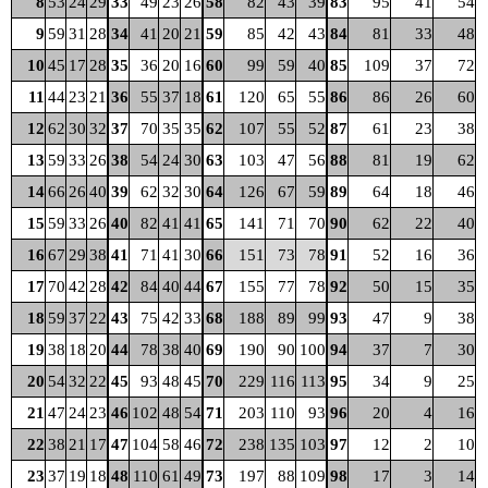
8
53
24
29
33
49
23
26
58
82
43
39
83
95
41
54
9
59
31
28
34
41
20
21
59
85
42
43
84
81
33
48
10
45
17
28
35
36
20
16
60
99
59
40
85
109
37
72
11
44
23
21
36
55
37
18
61
120
65
55
86
86
26
60
12
62
30
32
37
70
35
35
62
107
55
52
87
61
23
38
13
59
33
26
38
54
24
30
63
103
47
56
88
81
19
62
14
66
26
40
39
62
32
30
64
126
67
59
89
64
18
46
15
59
33
26
40
82
41
41
65
141
71
70
90
62
22
40
16
67
29
38
41
71
41
30
66
151
73
78
91
52
16
36
17
70
42
28
42
84
40
44
67
155
77
78
92
50
15
35
18
59
37
22
43
75
42
33
68
188
89
99
93
47
9
38
19
38
18
20
44
78
38
40
69
190
90
100
94
37
7
30
20
54
32
22
45
93
48
45
70
229
116
113
95
34
9
25
21
47
24
23
46
102
48
54
71
203
110
93
96
20
4
16
22
38
21
17
47
104
58
46
72
238
135
103
97
12
2
10
23
37
19
18
48
110
61
49
73
197
88
109
98
17
3
14