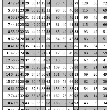
4
42
24
18
29
33
14
19
54
78
40
38
79
128
56
72
5
38
15
23
30
36
23
13
55
96
56
40
80
115
46
69
6
53
27
26
31
56
31
25
56
90
44
46
81
96
48
48
7
44
19
25
32
42
20
22
57
81
40
41
82
115
49
66
8
55
23
32
33
44
22
22
58
85
42
43
83
93
42
51
9
62
34
28
34
43
21
22
59
84
39
45
84
83
32
51
10
41
18
23
35
34
22
12
60
101
64
37
85
105
34
71
11
47
23
24
36
60
39
21
61
117
68
49
86
83
24
59
12
56
27
29
37
64
30
34
62
110
53
57
87
62
21
41
13
62
33
29
38
60
28
32
63
109
50
59
88
81
21
60
14
64
23
41
39
64
34
30
64
131
70
61
89
69
20
49
15
67
39
28
40
90
47
43
65
139
73
66
90
62
23
39
16
61
29
32
41
67
34
33
66
153
70
83
91
54
15
39
17
74
42
32
42
88
45
43
67
162
73
89
92
48
14
34
18
49
30
19
43
65
33
32
68
186
92
94
93
43
9
34