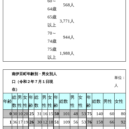
60～
568
人
64歳
65歳
3,771
人
以上
70～
944
人
74歳
75歳
1,988
人
以上
南伊豆町年齢別・男女別人
単位：
口（令和２年７月１日現
人
在）
総
男
女
年
総
男
女
年
男
女
年
年齢
総数
総数
男性
女性
数
性
性
齢
数
性
性
齢
性
性
齢
0
30
10
20
25
31
16
15
50
101
48
53
75
140
60
80
1
36
17
19
26
30
12
18
51
109
56
53
76
158
66
92