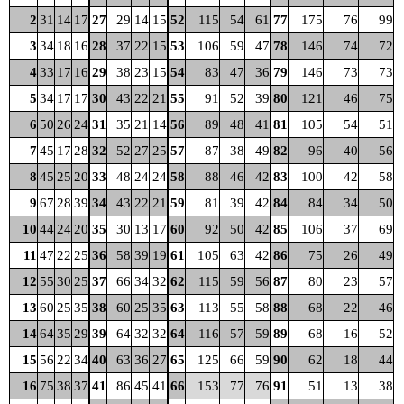
2
31
14
17
27
29
14
15
52
115
54
61
77
175
76
99
3
34
18
16
28
37
22
15
53
106
59
47
78
146
74
72
4
33
17
16
29
38
23
15
54
83
47
36
79
146
73
73
5
34
17
17
30
43
22
21
55
91
52
39
80
121
46
75
6
50
26
24
31
35
21
14
56
89
48
41
81
105
54
51
7
45
17
28
32
52
27
25
57
87
38
49
82
96
40
56
8
45
25
20
33
48
24
24
58
88
46
42
83
100
42
58
9
67
28
39
34
43
22
21
59
81
39
42
84
84
34
50
10
44
24
20
35
30
13
17
60
92
50
42
85
106
37
69
11
47
22
25
36
58
39
19
61
105
63
42
86
75
26
49
12
55
30
25
37
66
34
32
62
115
59
56
87
80
23
57
13
60
25
35
38
60
25
35
63
113
55
58
88
68
22
46
14
64
35
29
39
64
32
32
64
116
57
59
89
68
16
52
15
56
22
34
40
63
36
27
65
125
66
59
90
62
18
44
16
75
38
37
41
86
45
41
66
153
77
76
91
51
13
38