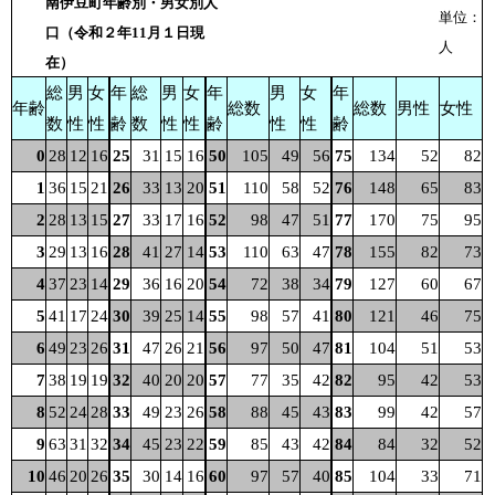
南伊豆町年齢別・男女別人
単位：
口（令和２年11月１日現
人
在）
総
男
女
年
総
男
女
年
男
女
年
年齢
総数
総数
男性
女性
数
性
性
齢
数
性
性
齢
性
性
齢
0
28
12
16
25
31
15
16
50
105
49
56
75
134
52
82
1
36
15
21
26
33
13
20
51
110
58
52
76
148
65
83
2
28
13
15
27
33
17
16
52
98
47
51
77
170
75
95
3
29
13
16
28
41
27
14
53
110
63
47
78
155
82
73
4
37
23
14
29
36
16
20
54
72
38
34
79
127
60
67
5
41
17
24
30
39
25
14
55
98
57
41
80
121
46
75
6
49
23
26
31
47
26
21
56
97
50
47
81
104
51
53
7
38
19
19
32
40
20
20
57
77
35
42
82
95
42
53
8
52
24
28
33
49
23
26
58
88
45
43
83
99
42
57
9
63
31
32
34
45
23
22
59
85
43
42
84
84
32
52
10
46
20
26
35
30
14
16
60
97
57
40
85
104
33
71