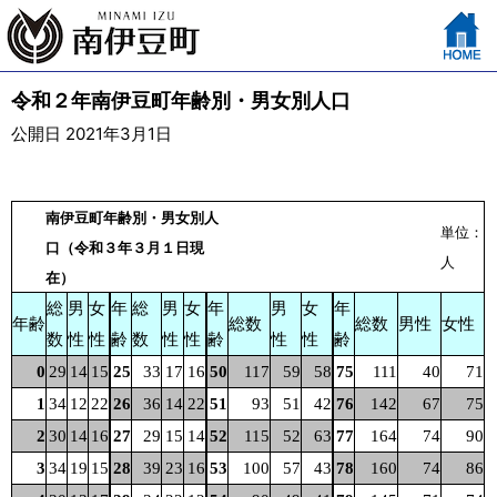
令和２年南伊豆町年齢別・男女別人口
公開日 2021年3月1日
南伊豆町年齢別・男女別人
単位：
口（令和３年３月１日現
人
在）
総
男
女
年
総
男
女
年
男
女
年
年齢
総数
総数
男性
女性
数
性
性
齢
数
性
性
齢
性
性
齢
0
29
14
15
25
33
17
16
50
117
59
58
75
111
40
71
1
34
12
22
26
36
14
22
51
93
51
42
76
142
67
75
2
30
14
16
27
29
15
14
52
115
52
63
77
164
74
90
3
34
19
15
28
39
23
16
53
100
57
43
78
160
74
86