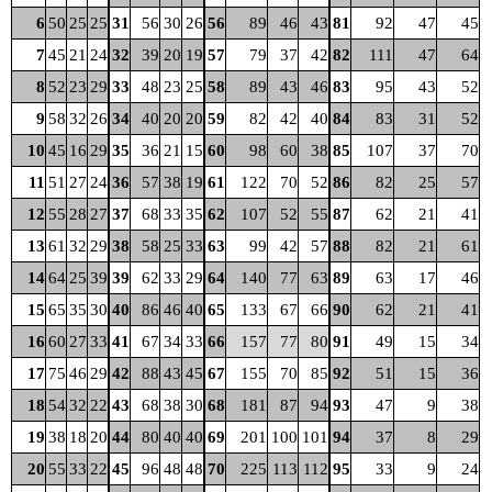
6
50
25
25
31
56
30
26
56
89
46
43
81
92
47
45
7
45
21
24
32
39
20
19
57
79
37
42
82
111
47
64
8
52
23
29
33
48
23
25
58
89
43
46
83
95
43
52
9
58
32
26
34
40
20
20
59
82
42
40
84
83
31
52
10
45
16
29
35
36
21
15
60
98
60
38
85
107
37
70
11
51
27
24
36
57
38
19
61
122
70
52
86
82
25
57
12
55
28
27
37
68
33
35
62
107
52
55
87
62
21
41
13
61
32
29
38
58
25
33
63
99
42
57
88
82
21
61
14
64
25
39
39
62
33
29
64
140
77
63
89
63
17
46
15
65
35
30
40
86
46
40
65
133
67
66
90
62
21
41
16
60
27
33
41
67
34
33
66
157
77
80
91
49
15
34
17
75
46
29
42
88
43
45
67
155
70
85
92
51
15
36
18
54
32
22
43
68
38
30
68
181
87
94
93
47
9
38
19
38
18
20
44
80
40
40
69
201
100
101
94
37
8
29
20
55
33
22
45
96
48
48
70
225
113
112
95
33
9
24