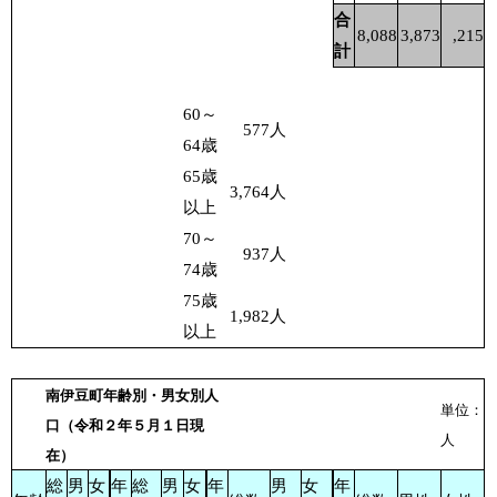
合
8,088
3,873
,215
計
60～
577
人
64歳
65歳
3,764
人
以上
70～
937
人
74歳
75歳
1,982
人
以上
南伊豆町年齢別・男女別人
単位：
口（令和２年５月１日現
人
在）
総
男
女
年
総
男
女
年
男
女
年